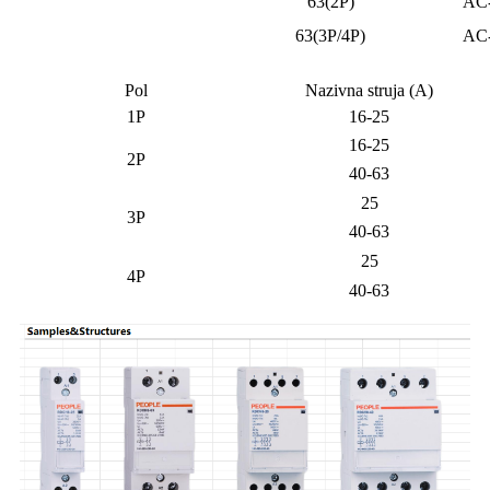
63(2P)
AC
63(3P/4P)
AC
Pol
Nazivna struja (A)
1P
16-25
16-25
2P
40-63
25
3P
40-63
25
4P
40-63