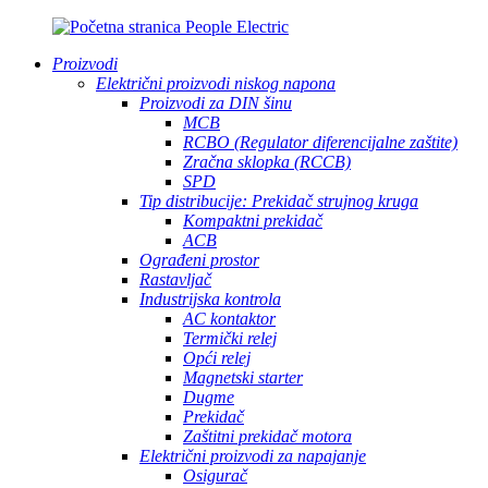
Proizvodi
Električni proizvodi niskog napona
Proizvodi za DIN šinu
MCB
RCBO (Regulator diferencijalne zaštite)
Zračna sklopka (RCCB)
SPD
Tip distribucije: Prekidač strujnog kruga
Kompaktni prekidač
ACB
Ograđeni prostor
Rastavljač
Industrijska kontrola
AC kontaktor
Termički relej
Opći relej
Magnetski starter
Dugme
Prekidač
Zaštitni prekidač motora
Električni proizvodi za napajanje
Osigurač