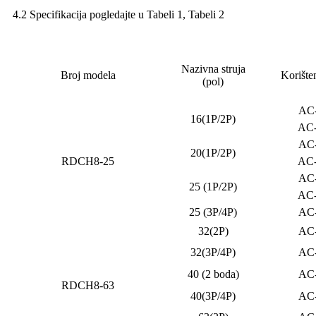
4.2 Specifikacija pogledajte u Tabeli 1, Tabeli 2
Nazivna struja
Broj modela
Korišten
(pol)
AC
16(1P/2P)
AC
AC
20(1P/2P)
RDCH8-25
AC
AC
25 (1P/2P)
AC
25 (3P/4P)
AC
32(2P)
AC
32(3P/4P)
AC
40 (2 boda)
AC
RDCH8-63
40(3P/4P)
AC