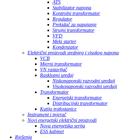
ATS
Stabilizator napona
Kontrolni transformator
Regulator
Prekidač za napajanje
Strujni transformator
VFD
Meki starter
Kondenzator
Električni proizvodi srednjeg i visokog napona
VCB
Mjerni transformator
VN rastavljač
Rasklopni uređaj
Niskonaponski razvodni uređaji
Visokonaponski razvodni uređaji
Transformator
Energetski transformator
Distribucijski transformator
Kutija trafostanice
Instrument i mjerač
Novi energetski električni proizvodi
Nova energetska serija
ESS kabinet
Rješenja