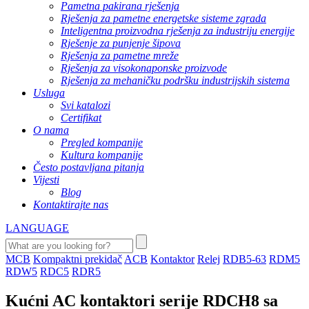
Pametna pakirana rješenja
Rješenja za pametne energetske sisteme zgrada
Inteligentna proizvodna rješenja za industriju energije
Rješenje za punjenje šipova
Rješenja za pametne mreže
Rješenja za visokonaponske proizvode
Rješenja za mehaničku podršku industrijskih sistema
Usluga
Svi katalozi
Certifikat
O nama
Pregled kompanije
Kultura kompanije
Često postavljana pitanja
Vijesti
Blog
Kontaktirajte nas
LANGUAGE
MCB
Kompaktni prekidač
ACB
Kontaktor
Relej
RDB5-63
RDM5
RDW5
RDC5
RDR5
Kućni AC kontaktori serije RDCH8 sa