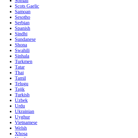
Somali
Scots Gaelic
Samoan
Sesotho
Serbian
Spanish
Sindhi
Sundanese
Shona
Swahili
Sinhala
Turkmen
Tatar
Thai
Tamil
Telugu
Tajik
Turkish
Uzbek
Urdu
Ukrainian
Uyghur
Vietnamese
Welsh
Xhosa