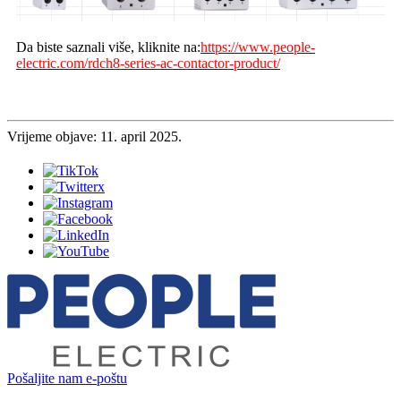
Da biste saznali više, kliknite na:
https://www.people-
electric.com/rdch8-series-ac-contactor-product/
Vrijeme objave: 11. april 2025.
Pošaljite nam e-poštu