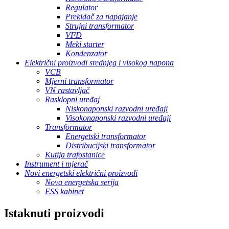
Regulator
Prekidač za napajanje
Strujni transformator
VFD
Meki starter
Kondenzator
Električni proizvodi srednjeg i visokog napona
VCB
Mjerni transformator
VN rastavljač
Rasklopni uređaj
Niskonaponski razvodni uređaji
Visokonaponski razvodni uređaji
Transformator
Energetski transformator
Distribucijski transformator
Kutija trafostanice
Instrument i mjerač
Novi energetski električni proizvodi
Nova energetska serija
ESS kabinet
Istaknuti proizvodi