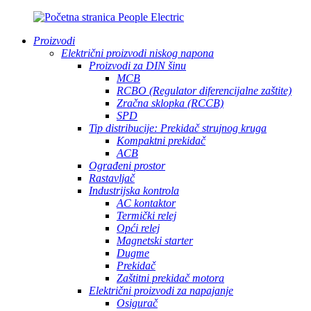
Proizvodi
Električni proizvodi niskog napona
Proizvodi za DIN šinu
MCB
RCBO (Regulator diferencijalne zaštite)
Zračna sklopka (RCCB)
SPD
Tip distribucije: Prekidač strujnog kruga
Kompaktni prekidač
ACB
Ograđeni prostor
Rastavljač
Industrijska kontrola
AC kontaktor
Termički relej
Opći relej
Magnetski starter
Dugme
Prekidač
Zaštitni prekidač motora
Električni proizvodi za napajanje
Osigurač