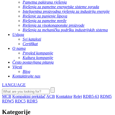
Pametna pakirana rješenja
Rješenja za pametne energetske sisteme zgrada
Inteligentna proizvodna rješenja za industriju energije
Rješenje za punjenje šipova
Rješenja za pametne mreže
Rješenja za visokonaponske proizvode
Rješenja za mehaničku podršku industrijskih sistema
Usluga
Svi katalozi
Certifikat
O nama
Pregled kompanije
Kultura kompanije
Često postavljana pitanja
Vijesti
Blog
Kontaktirajte nas
LANGUAGE
MCB
Kompaktni prekidač
ACB
Kontaktor
Relej
RDB5-63
RDM5
RDW5
RDC5
RDR5
Kategorije