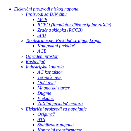
Električni proizvodi niskog napona
Proizvodi za DIN šinu
MCB
RCBO (Regulator diferencijalne zaštite)
Zračna sklopka (RCCB)
SPD
Tip distribucije: Prekidač strujnog kruga
Kompaktni prekidač
ACB
Ograđeni prostor
Rastavljač
Industrijska kontrola
AC kontaktor
Termički relej
Opći relej
Magnetski starter
Dugme
Prekidač
Zaštitni prekidač motora
Električni proizvodi za napajanje
Osigurač
ATS
Stabilizator napona
Kontrolni transformator