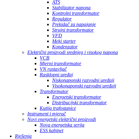
ATS
Stabilizator napona
Kontrolni transformator
Regulator
Prekidač za napajanje
Strujni transformator
VFD
Meki starter
Kondenzator
Električni proizvodi srednjeg i visokog napona
VCB
Mjerni transformator
VN rastavljač
Rasklopni uređaj
Niskonaponski razvodni uređaji
Visokonaponski razvodni uređaji
Transformator
Energetski transformator
Distribucijski transformator
Kutija trafostanice
Instrument i mjerač
Novi energetski električni proizvodi
Nova energetska serija
ESS kabinet
Rješenja