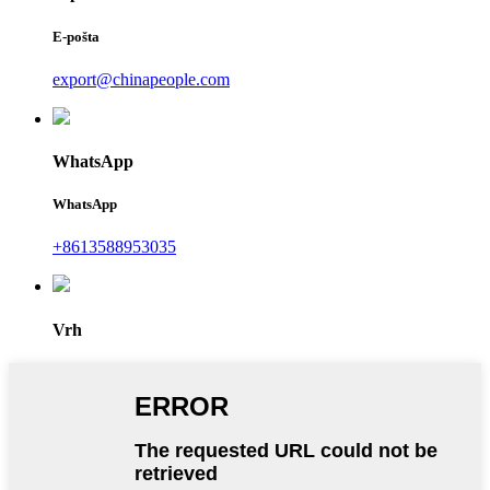
E-pošta
export@chinapeople.com
WhatsApp
WhatsApp
+8613588953035
Vrh