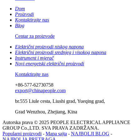
Dom
Proizvodi
Kontaktirajte nas
Blog
Centar za proizvode
Električni proizvodi niskog napona
Električni proizvodi srednjeg i visokog napona
Instrument i mjerač
Novi energetski električni proizvodi
Kontaktirajte nas
+86-577-62730758
export@chinapeople.com
br.555 Liule cesta, Liushi grad, Yueqing grad,
Grad Wenzhou, Zhejiang, Kina
Autorska prava © 2025 PEOPLE ELECTRICAL APPLIANCE
GROUP Co.,LTD. SVA PRAVA ZADRŽANA.
Popularni proizvodi
-
Mapa sajta
-
NAJBOLJI BLOG
-
NAJBOLJA PRETRAGA