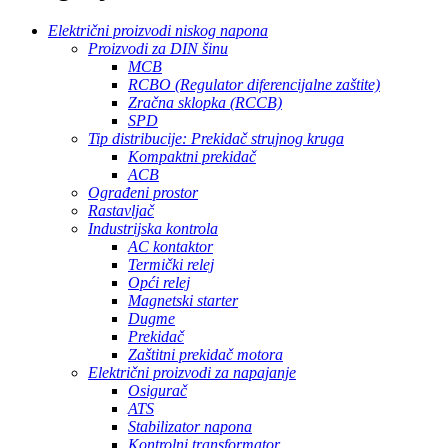
Električni proizvodi niskog napona
Proizvodi za DIN šinu
MCB
RCBO (Regulator diferencijalne zaštite)
Zračna sklopka (RCCB)
SPD
Tip distribucije: Prekidač strujnog kruga
Kompaktni prekidač
ACB
Ograđeni prostor
Rastavljač
Industrijska kontrola
AC kontaktor
Termički relej
Opći relej
Magnetski starter
Dugme
Prekidač
Zaštitni prekidač motora
Električni proizvodi za napajanje
Osigurač
ATS
Stabilizator napona
Kontrolni transformator