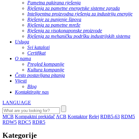
Pametna pakirana rješenja
Rješenja za pametne energetske sisteme zgrada
Inteligentna proizvodna rješenja za industriju energije
Rješenje za punjenje šipova
Rješenja za pametne mreže
Rješenja za visokonaponske proizvode
Rješenja za mehaničku podršku industrijskih sistema
Usluga
Svi katalozi
Certifikat
O nama
Pregled kompanije
Kultura kompanije
Često postavljana pitanja
Vijesti
Blog
Kontaktirajte nas
LANGUAGE
MCB
Kompaktni prekidač
ACB
Kontaktor
Relej
RDB5-63
RDM5
RDW5
RDC5
RDR5
Kategorije