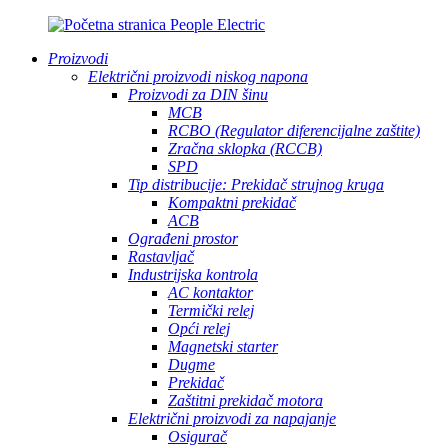
Proizvodi
Električni proizvodi niskog napona
Proizvodi za DIN šinu
MCB
RCBO (Regulator diferencijalne zaštite)
Zračna sklopka (RCCB)
SPD
Tip distribucije: Prekidač strujnog kruga
Kompaktni prekidač
ACB
Ograđeni prostor
Rastavljač
Industrijska kontrola
AC kontaktor
Termički relej
Opći relej
Magnetski starter
Dugme
Prekidač
Zaštitni prekidač motora
Električni proizvodi za napajanje
Osigurač