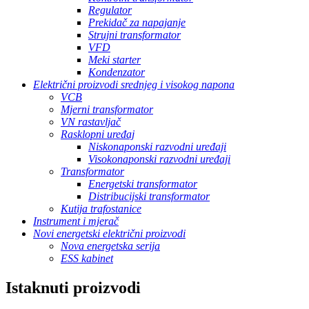
Regulator
Prekidač za napajanje
Strujni transformator
VFD
Meki starter
Kondenzator
Električni proizvodi srednjeg i visokog napona
VCB
Mjerni transformator
VN rastavljač
Rasklopni uređaj
Niskonaponski razvodni uređaji
Visokonaponski razvodni uređaji
Transformator
Energetski transformator
Distribucijski transformator
Kutija trafostanice
Instrument i mjerač
Novi energetski električni proizvodi
Nova energetska serija
ESS kabinet
Istaknuti proizvodi