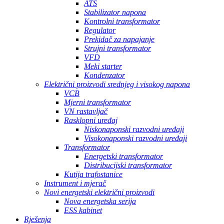
ATS
Stabilizator napona
Kontrolni transformator
Regulator
Prekidač za napajanje
Strujni transformator
VFD
Meki starter
Kondenzator
Električni proizvodi srednjeg i visokog napona
VCB
Mjerni transformator
VN rastavljač
Rasklopni uređaj
Niskonaponski razvodni uređaji
Visokonaponski razvodni uređaji
Transformator
Energetski transformator
Distribucijski transformator
Kutija trafostanice
Instrument i mjerač
Novi energetski električni proizvodi
Nova energetska serija
ESS kabinet
Rješenja