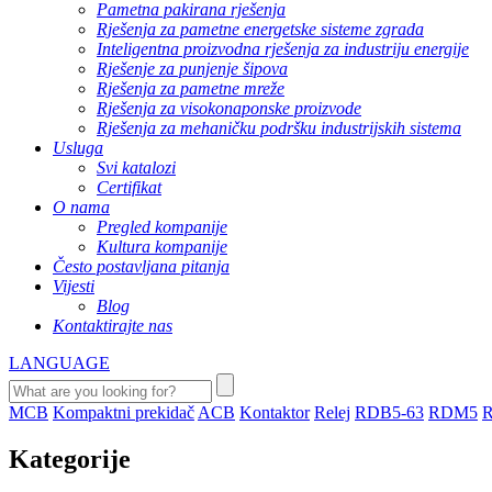
Pametna pakirana rješenja
Rješenja za pametne energetske sisteme zgrada
Inteligentna proizvodna rješenja za industriju energije
Rješenje za punjenje šipova
Rješenja za pametne mreže
Rješenja za visokonaponske proizvode
Rješenja za mehaničku podršku industrijskih sistema
Usluga
Svi katalozi
Certifikat
O nama
Pregled kompanije
Kultura kompanije
Često postavljana pitanja
Vijesti
Blog
Kontaktirajte nas
LANGUAGE
MCB
Kompaktni prekidač
ACB
Kontaktor
Relej
RDB5-63
RDM5
Kategorije