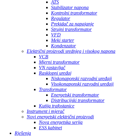
ATS
Stabilizator napona
Kontrolni transformator
Regulator
Prekidač za napajanje
Strujni transformator
VFD
Meki starter
Kondenzator
Električni proizvodi srednjeg i visokog napona
VCB
Mjerni transformator
VN rastavljač
Rasklopni uređaj
Niskonaponski razvodni uređaji
Visokonaponski razvodni uređaji
Transformator
Energetski transformator
Distribucijski transformator
Kutija trafostanice
Instrument i mjerač
Novi energetski električni proizvodi
Nova energetska serija
ESS kabinet
Rješenja