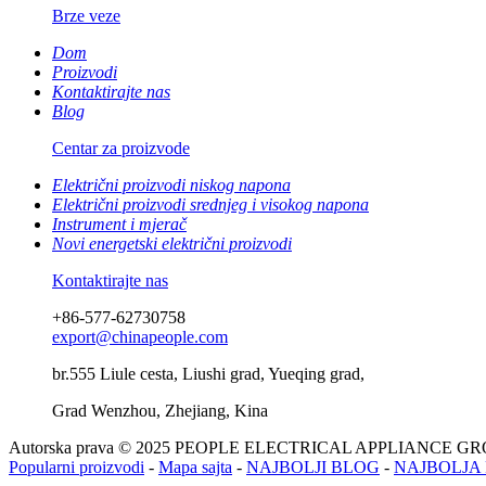
Brze veze
Dom
Proizvodi
Kontaktirajte nas
Blog
Centar za proizvode
Električni proizvodi niskog napona
Električni proizvodi srednjeg i visokog napona
Instrument i mjerač
Novi energetski električni proizvodi
Kontaktirajte nas
+86-577-62730758
export@chinapeople.com
br.555 Liule cesta, Liushi grad, Yueqing grad,
Grad Wenzhou, Zhejiang, Kina
Autorska prava © 2025 PEOPLE ELECTRICAL APPLIANCE G
Popularni proizvodi
-
Mapa sajta
-
NAJBOLJI BLOG
-
NAJBOLJA