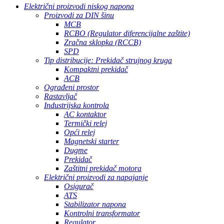
Električni proizvodi niskog napona
Proizvodi za DIN šinu
MCB
RCBO (Regulator diferencijalne zaštite)
Zračna sklopka (RCCB)
SPD
Tip distribucije: Prekidač strujnog kruga
Kompaktni prekidač
ACB
Ograđeni prostor
Rastavljač
Industrijska kontrola
AC kontaktor
Termički relej
Opći relej
Magnetski starter
Dugme
Prekidač
Zaštitni prekidač motora
Električni proizvodi za napajanje
Osigurač
ATS
Stabilizator napona
Kontrolni transformator
Regulator