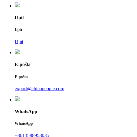
Upit
Upit
Upit
E-pošta
E-pošta
export@chinapeople.com
WhatsApp
WhatsApp
+8613588953035