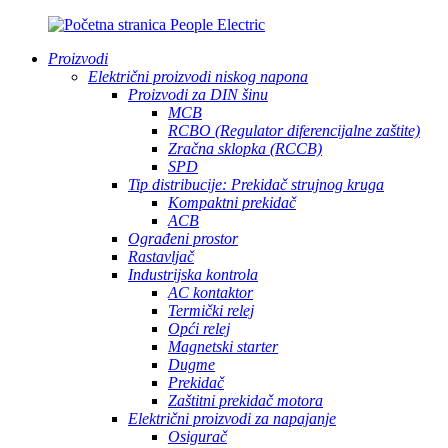
Proizvodi
Električni proizvodi niskog napona
Proizvodi za DIN šinu
MCB
RCBO (Regulator diferencijalne zaštite)
Zračna sklopka (RCCB)
SPD
Tip distribucije: Prekidač strujnog kruga
Kompaktni prekidač
ACB
Ograđeni prostor
Rastavljač
Industrijska kontrola
AC kontaktor
Termički relej
Opći relej
Magnetski starter
Dugme
Prekidač
Zaštitni prekidač motora
Električni proizvodi za napajanje
Osigurač