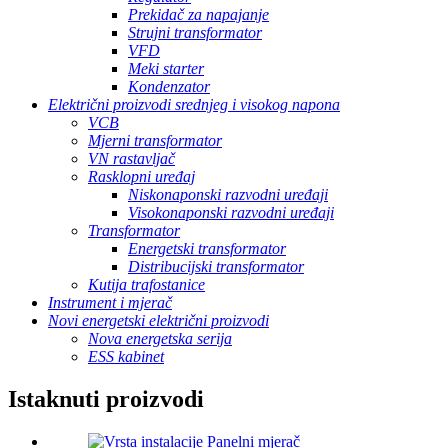
Prekidač za napajanje
Strujni transformator
VFD
Meki starter
Kondenzator
Električni proizvodi srednjeg i visokog napona
VCB
Mjerni transformator
VN rastavljač
Rasklopni uređaj
Niskonaponski razvodni uređaji
Visokonaponski razvodni uređaji
Transformator
Energetski transformator
Distribucijski transformator
Kutija trafostanice
Instrument i mjerač
Novi energetski električni proizvodi
Nova energetska serija
ESS kabinet
Istaknuti proizvodi