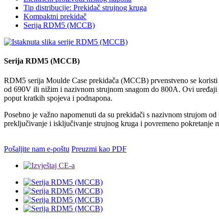
Tip distribucije: Prekidač strujnog kruga
Kompaktni prekidač
Serija RDM5 (MCCB)
Serija RDM5 (MCCB)
RDM5 serija Moulde Case prekidača (MCCB) prvenstveno se koristi u
od 690V ili nižim i nazivnom strujnom snagom do 800A. Ovi uređaji slu
poput kratkih spojeva i podnapona.
Posebno je važno napomenuti da su prekidači s nazivnom strujom od 63
preključivanje i isključivanje strujnog kruga i povremeno pokretanje 
Pošaljite nam e-poštu
Preuzmi kao PDF