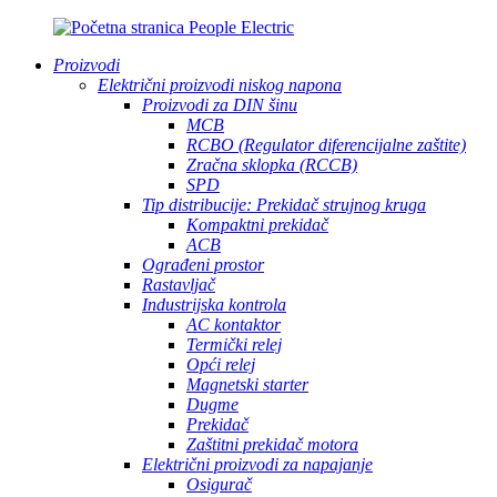
Proizvodi
Električni proizvodi niskog napona
Proizvodi za DIN šinu
MCB
RCBO (Regulator diferencijalne zaštite)
Zračna sklopka (RCCB)
SPD
Tip distribucije: Prekidač strujnog kruga
Kompaktni prekidač
ACB
Ograđeni prostor
Rastavljač
Industrijska kontrola
AC kontaktor
Termički relej
Opći relej
Magnetski starter
Dugme
Prekidač
Zaštitni prekidač motora
Električni proizvodi za napajanje
Osigurač