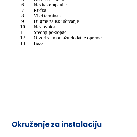
6
Naziv kompanije
7
Ručka
8
Vijci terminala
9
Dugme za isključivanje
10
Naslovnica
11
Srednji poklopac
12
Otvori za montažu dodatne opreme
13
Baza
Okruženje za instalaciju