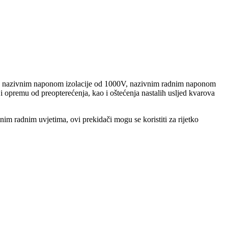
 sa nazivnim naponom izolacije od 1000V, nazivnim radnim naponom
i opremu od preopterećenja, kao i oštećenja nastalih usljed kvarova
m radnim uvjetima, ovi prekidači mogu se koristiti za rijetko