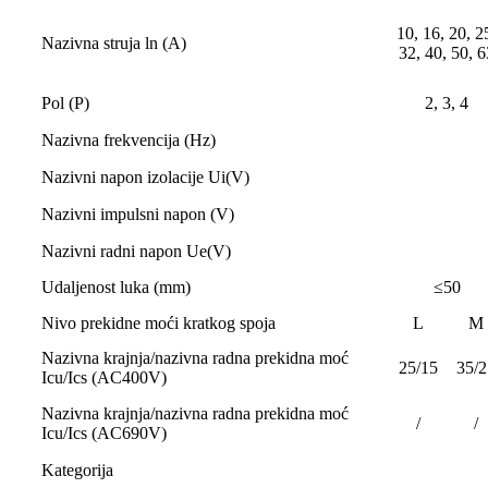
10, 16, 20, 2
Nazivna struja ln (A)
32, 40, 50, 6
Pol (P)
2, 3, 4
Nazivna frekvencija (Hz)
Nazivni napon izolacije Ui(V)
Nazivni impulsni napon (V)
Nazivni radni napon Ue(V)
Udaljenost luka (mm)
≤50
Nivo prekidne moći kratkog spoja
L
M
Nazivna krajnja/nazivna radna prekidna moć
25/15
35/2
Icu/Ics (AC400V)
Nazivna krajnja/nazivna radna prekidna moć
/
/
Icu/Ics (AC690V)
Kategorija