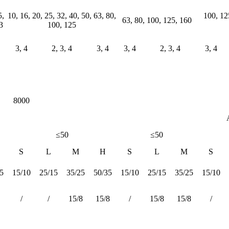
5,
10, 16, 20, 25, 32, 40, 50, 63, 80,
100, 12
63, 80, 100, 125, 160
3
100, 125
3, 4
2, 3, 4
3, 4
3, 4
2, 3, 4
3, 4
8000
≤50
≤50
S
L
M
H
S
L
M
S
5
15/10
25/15
35/25
50/35
15/10
25/15
35/25
15/10
/
/
15/8
15/8
/
15/8
15/8
/