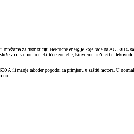
 mrežama za distribuciju električne energije koje rade na AC 50Hz,
že za distribuciju električne energije, istovremeno štiteći dalekovode 
0 A ili manje također pogodni za primjenu u zaštiti motora. U normalni
motora.