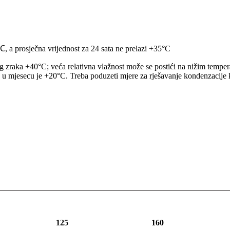
 a prosječna vrijednost za 24 sata ne prelazi +35°C
g zraka +40°C; veća relativna vlažnost može se postići na nižim temper
 u mjesecu je +20°C. Treba poduzeti mjere za rješavanje kondenzacij
125
160