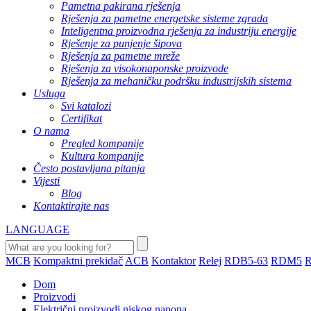
Pametna pakirana rješenja
Rješenja za pametne energetske sisteme zgrada
Inteligentna proizvodna rješenja za industriju energije
Rješenje za punjenje šipova
Rješenja za pametne mreže
Rješenja za visokonaponske proizvode
Rješenja za mehaničku podršku industrijskih sistema
Usluga
Svi katalozi
Certifikat
O nama
Pregled kompanije
Kultura kompanije
Često postavljana pitanja
Vijesti
Blog
Kontaktirajte nas
LANGUAGE
MCB
Kompaktni prekidač
ACB
Kontaktor
Relej
RDB5-63
RDM5
Dom
Proizvodi
Električni proizvodi niskog napona