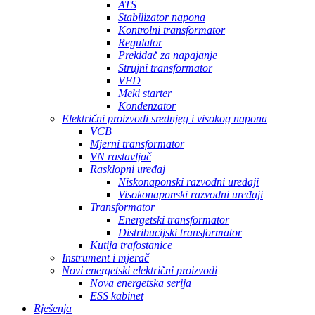
ATS
Stabilizator napona
Kontrolni transformator
Regulator
Prekidač za napajanje
Strujni transformator
VFD
Meki starter
Kondenzator
Električni proizvodi srednjeg i visokog napona
VCB
Mjerni transformator
VN rastavljač
Rasklopni uređaj
Niskonaponski razvodni uređaji
Visokonaponski razvodni uređaji
Transformator
Energetski transformator
Distribucijski transformator
Kutija trafostanice
Instrument i mjerač
Novi energetski električni proizvodi
Nova energetska serija
ESS kabinet
Rješenja