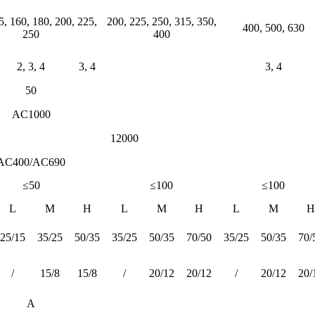
5, 160, 180, 200, 225,
200, 225, 250, 315, 350,
400, 500, 630
250
400
2, 3, 4
3, 4
3, 4
50
AC1000
12000
AC400/AC690
≤50
≤100
≤100
L
M
H
L
M
H
L
M
H
25/15
35/25
50/35
35/25
50/35
70/50
35/25
50/35
70/
/
15/8
15/8
/
20/12
20/12
/
20/12
20/
A