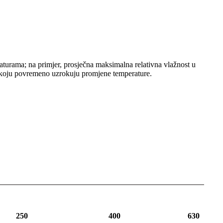
aturama; na primjer, prosječna maksimalna relativna vlažnost u
e koju povremeno uzrokuju promjene temperature.
250
400
630