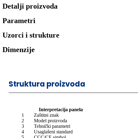
Detalji proizvoda
Parametri
Uzorci i strukture
Dimenzije
Struktura proizvoda
Interpretacija panela
1
Zaštitni znak
2
Model proizvoda
3
Tehnički parametri
4
Usaglašeni standard
5
CCC/CE simbol