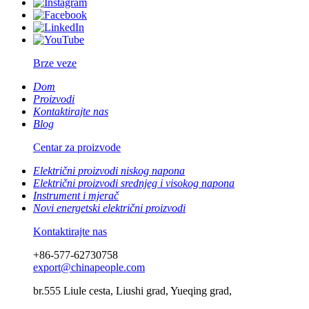
Brze veze
Dom
Proizvodi
Kontaktirajte nas
Blog
Centar za proizvode
Električni proizvodi niskog napona
Električni proizvodi srednjeg i visokog napona
Instrument i mjerač
Novi energetski električni proizvodi
Kontaktirajte nas
+86-577-62730758
export@chinapeople.com
br.555 Liule cesta, Liushi grad, Yueqing grad,