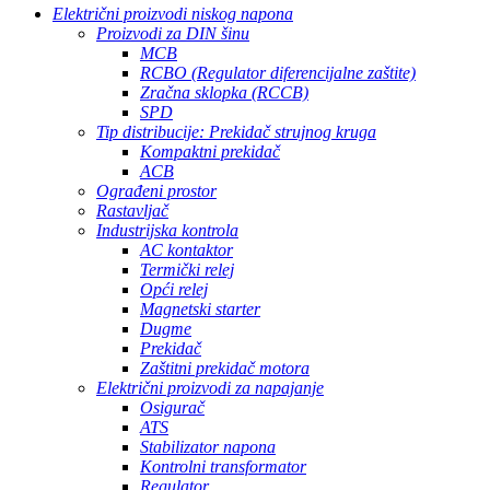
Električni proizvodi niskog napona
Proizvodi za DIN šinu
MCB
RCBO (Regulator diferencijalne zaštite)
Zračna sklopka (RCCB)
SPD
Tip distribucije: Prekidač strujnog kruga
Kompaktni prekidač
ACB
Ograđeni prostor
Rastavljač
Industrijska kontrola
AC kontaktor
Termički relej
Opći relej
Magnetski starter
Dugme
Prekidač
Zaštitni prekidač motora
Električni proizvodi za napajanje
Osigurač
ATS
Stabilizator napona
Kontrolni transformator
Regulator