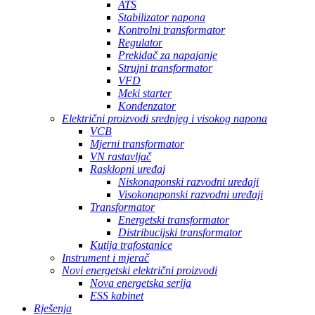
ATS
Stabilizator napona
Kontrolni transformator
Regulator
Prekidač za napajanje
Strujni transformator
VFD
Meki starter
Kondenzator
Električni proizvodi srednjeg i visokog napona
VCB
Mjerni transformator
VN rastavljač
Rasklopni uređaj
Niskonaponski razvodni uređaji
Visokonaponski razvodni uređaji
Transformator
Energetski transformator
Distribucijski transformator
Kutija trafostanice
Instrument i mjerač
Novi energetski električni proizvodi
Nova energetska serija
ESS kabinet
Rješenja