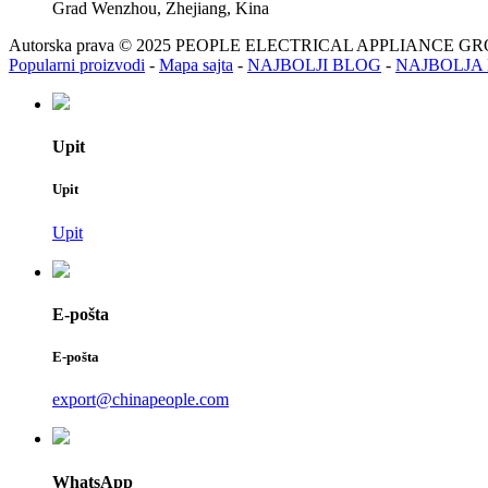
Grad Wenzhou, Zhejiang, Kina
Autorska prava © 2025 PEOPLE ELECTRICAL APPLIANCE G
Popularni proizvodi
-
Mapa sajta
-
NAJBOLJI BLOG
-
NAJBOLJA
Upit
Upit
Upit
E-pošta
E-pošta
export@chinapeople.com
WhatsApp