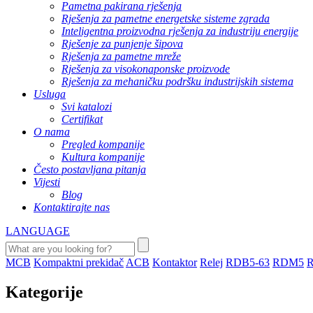
Pametna pakirana rješenja
Rješenja za pametne energetske sisteme zgrada
Inteligentna proizvodna rješenja za industriju energije
Rješenje za punjenje šipova
Rješenja za pametne mreže
Rješenja za visokonaponske proizvode
Rješenja za mehaničku podršku industrijskih sistema
Usluga
Svi katalozi
Certifikat
O nama
Pregled kompanije
Kultura kompanije
Često postavljana pitanja
Vijesti
Blog
Kontaktirajte nas
LANGUAGE
MCB
Kompaktni prekidač
ACB
Kontaktor
Relej
RDB5-63
RDM5
Kategorije