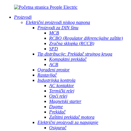
Proizvodi
Električni proizvodi niskog napona
Proizvodi za DIN šinu
MCB
RCBO (Regulator diferencijalne zaštite)
Zračna sklopka (RCCB)
SPD
Tip distribucije: Prekidač strujnog kruga
Kompaktni prekidač
ACB
Ograđeni prostor
Rastavljač
Industrijska kontrola
AC kontaktor
Termički relej
Opći relej
Magnetski starter
Dugme
Prekidač
Zaštitni prekidač motora
Električni proizvodi za napajanje
Osigurač