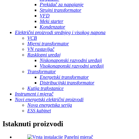
Prekidač za napajanje
Strujni transformator
VFD
Meki starter
Kondenzator
Električni proizvodi srednjeg i visokog napona
VCB
Mjerni transformator
VN rastavljač
Rasklopni uređaj
Niskonaponski razvodni uređaji
Visokonaponski razvodni uređaji
Transformator
Energetski transformator
Distribucijski transformator
Kutija trafostanice
Instrument i mjerač
Novi energetski električni proizvodi
Nova energetska serija
ESS kabinet
Istaknuti proizvodi