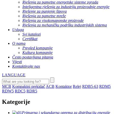
Rješenja za pametne energetske sisteme zgrada
Inteligentna rješenja za industriju proizvodnje energije
Rješenje za punjenje šipova
Rješenja za pametne mreže
Rješenja za visokonaponske proizvode
Rješenja za mehaničku podršku industrijskih sistema
Usluga
Svi katalozi
Certifikat
O nama
Pregled kompanije
Kultura kompanije
Često postavljana pitanja
Vijesti
Kontaktirajte nas
LANGUAGE
MCB
Kompaktni prekidač
ACB
Kontaktor
Relej
RDB5-63
RDM5
RDW5
RDC5
RDR5
Kategorije
Primarna i sekundarna oprema za distribuciju energije