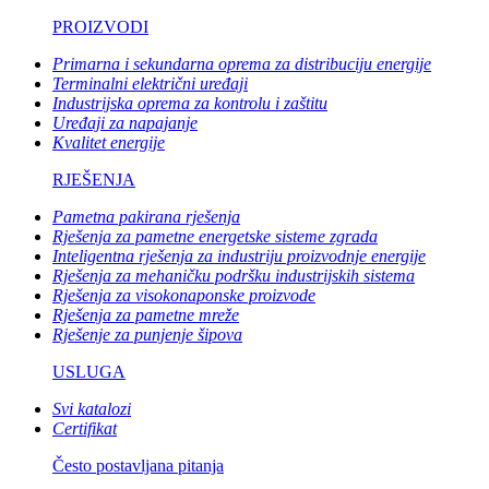
PROIZVODI
Primarna i sekundarna oprema za distribuciju energije
Terminalni električni uređaji
Industrijska oprema za kontrolu i zaštitu
Uređaji za napajanje
Kvalitet energije
RJEŠENJA
Pametna pakirana rješenja
Rješenja za pametne energetske sisteme zgrada
Inteligentna rješenja za industriju proizvodnje energije
Rješenja za mehaničku podršku industrijskih sistema
Rješenja za visokonaponske proizvode
Rješenja za pametne mreže
Rješenje za punjenje šipova
USLUGA
Svi katalozi
Certifikat
Često postavljana pitanja