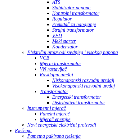
ATS
Stabilizator napona
Kontrolni transformator
Regulator
Prekidač za napajanje
Strujni transformator
VFD
Meki starter
Kondenzator
Električni proizvodi srednjeg i visokog napona
VCB
Mjerni transformator
VN rastavljač
Rasklopni uređaj
Niskonaponski razvodni uređaji
Visokonaponski razvodni uređaj
Transformator
Energetski transformator
Distributivni transformator
Instrument i mjerač
Panelni mjerač
Mjerač energije
Novi energetski električni proizvodi
Rješenja
Pametna pakirana rješenja