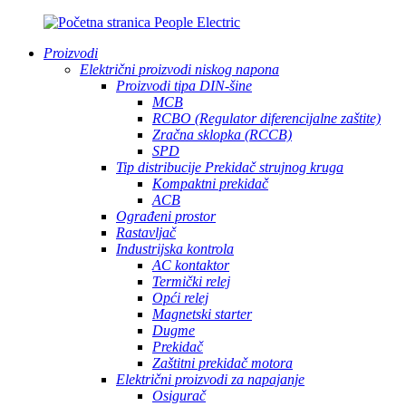
Proizvodi
Električni proizvodi niskog napona
Proizvodi tipa DIN-šine
MCB
RCBO (Regulator diferencijalne zaštite)
Zračna sklopka (RCCB)
SPD
Tip distribucije Prekidač strujnog kruga
Kompaktni prekidač
ACB
Ograđeni prostor
Rastavljač
Industrijska kontrola
AC kontaktor
Termički relej
Opći relej
Magnetski starter
Dugme
Prekidač
Zaštitni prekidač motora
Električni proizvodi za napajanje
Osigurač