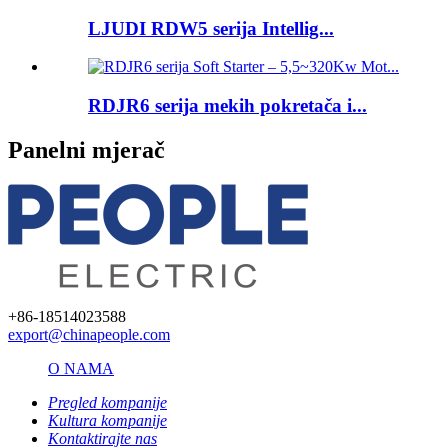
LJUDI RDW5 serija Intellig...
RDJR6 serija mekih pokretača i...
Panelni mjerač
+86-18514023588
export@chinapeople.com
O NAMA
Pregled kompanije
Kultura kompanije
Kontaktirajte nas