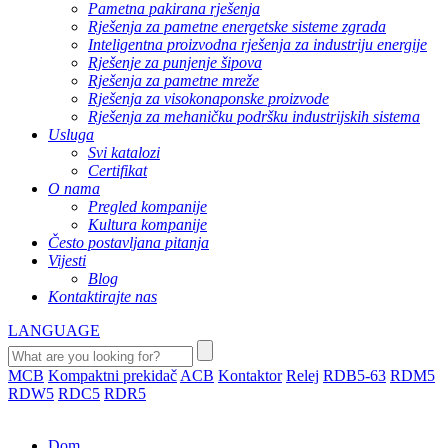
Pametna pakirana rješenja
Rješenja za pametne energetske sisteme zgrada
Inteligentna proizvodna rješenja za industriju energije
Rješenje za punjenje šipova
Rješenja za pametne mreže
Rješenja za visokonaponske proizvode
Rješenja za mehaničku podršku industrijskih sistema
Usluga
Svi katalozi
Certifikat
O nama
Pregled kompanije
Kultura kompanije
Često postavljana pitanja
Vijesti
Blog
Kontaktirajte nas
LANGUAGE
MCB
Kompaktni prekidač
ACB
Kontaktor
Relej
RDB5-63
RDM5
RDW5
RDC5
RDR5
Dom