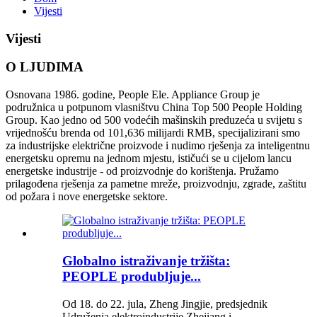
Vijesti
Vijesti
O LJUDIMA
Osnovana 1986. godine, People Ele. Appliance Group je
podružnica u potpunom vlasništvu China Top 500 People Holding
Group. Kao jedno od 500 vodećih mašinskih preduzeća u svijetu s
vrijednošću brenda od 101,636 milijardi RMB, specijalizirani smo
za industrijske električne proizvode i nudimo rješenja za inteligentnu
energetsku opremu na jednom mjestu, ističući se u cijelom lancu
energetske industrije - od proizvodnje do korištenja. Pružamo
prilagođena rješenja za pametne mreže, proizvodnju, zgrade, zaštitu
od požara i nove energetske sektore.
Globalno istraživanje tržišta:
PEOPLE produbljuje...
Od 18. do 22. jula, Zheng Jingjie, predsjednik
Udruženja elektroindustrije Zhejiang i