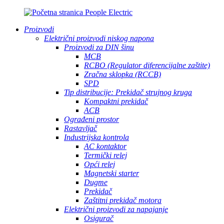
Proizvodi
Električni proizvodi niskog napona
Proizvodi za DIN šinu
MCB
RCBO (Regulator diferencijalne zaštite)
Zračna sklopka (RCCB)
SPD
Tip distribucije: Prekidač strujnog kruga
Kompaktni prekidač
ACB
Ograđeni prostor
Rastavljač
Industrijska kontrola
AC kontaktor
Termički relej
Opći relej
Magnetski starter
Dugme
Prekidač
Zaštitni prekidač motora
Električni proizvodi za napajanje
Osigurač