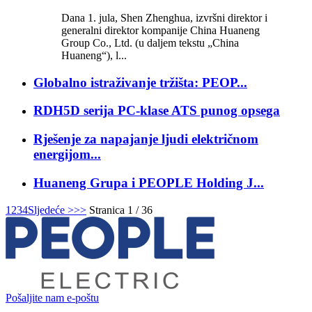
Dana 1. jula, Shen Zhenghua, izvršni direktor i
generalni direktor kompanije China Huaneng
Group Co., Ltd. (u daljem tekstu „China
Huaneng“), l...
Globalno istraživanje tržišta: PEOP...
RDH5D serija PC-klase ATS punog opsega
Rješenje za napajanje ljudi električnom
energijom...
Huaneng Grupa i PEOPLE Holding J...
1
2
3
4
Sljedeće >
>>
Stranica 1 / 36
Pošaljite nam e-poštu