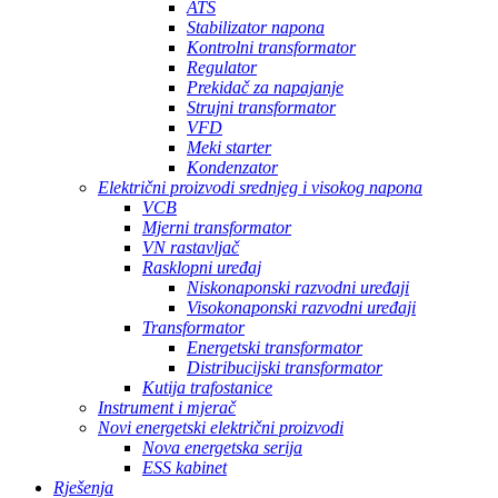
ATS
Stabilizator napona
Kontrolni transformator
Regulator
Prekidač za napajanje
Strujni transformator
VFD
Meki starter
Kondenzator
Električni proizvodi srednjeg i visokog napona
VCB
Mjerni transformator
VN rastavljač
Rasklopni uređaj
Niskonaponski razvodni uređaji
Visokonaponski razvodni uređaji
Transformator
Energetski transformator
Distribucijski transformator
Kutija trafostanice
Instrument i mjerač
Novi energetski električni proizvodi
Nova energetska serija
ESS kabinet
Rješenja