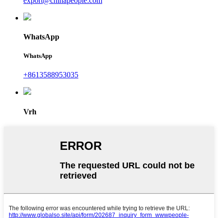
export@chinapeople.com
WhatsApp
WhatsApp
+8613588953035
Vrh