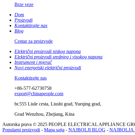
Brze veze
Dom
Proizvodi
Kontaktirajte nas
Blog
Centar za proizvode
Električni proizvodi niskog napona
Električni proizvodi srednjeg i visokog napona
Instrument i mjerač
Novi energetski električni proizvodi
Kontaktirajte nas
+86-577-62730758
export@chinapeople.com
br.555 Liule cesta, Liushi grad, Yueqing grad,
Grad Wenzhou, Zhejiang, Kina
Autorska prava © 2025 PEOPLE ELECTRICAL APPLIANCE G
Popularni proizvodi
-
Mapa sajta
-
NAJBOLJI BLOG
-
NAJBOLJA