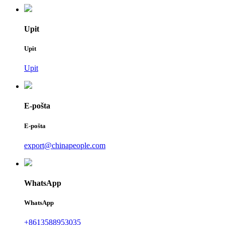
Upit
Upit
Upit
E-pošta
E-pošta
export@chinapeople.com
WhatsApp
WhatsApp
+8613588953035