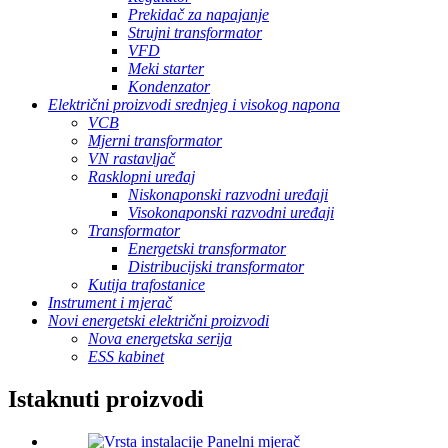
Prekidač za napajanje
Strujni transformator
VFD
Meki starter
Kondenzator
Električni proizvodi srednjeg i visokog napona
VCB
Mjerni transformator
VN rastavljač
Rasklopni uređaj
Niskonaponski razvodni uređaji
Visokonaponski razvodni uređaji
Transformator
Energetski transformator
Distribucijski transformator
Kutija trafostanice
Instrument i mjerač
Novi energetski električni proizvodi
Nova energetska serija
ESS kabinet
Istaknuti proizvodi