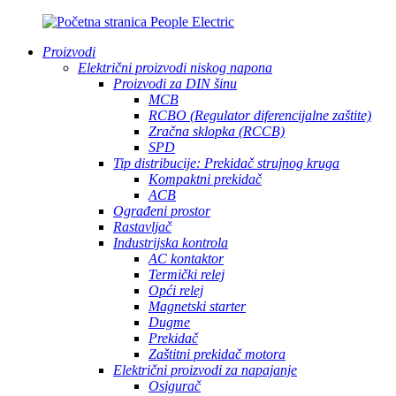
Proizvodi
Električni proizvodi niskog napona
Proizvodi za DIN šinu
MCB
RCBO (Regulator diferencijalne zaštite)
Zračna sklopka (RCCB)
SPD
Tip distribucije: Prekidač strujnog kruga
Kompaktni prekidač
ACB
Ograđeni prostor
Rastavljač
Industrijska kontrola
AC kontaktor
Termički relej
Opći relej
Magnetski starter
Dugme
Prekidač
Zaštitni prekidač motora
Električni proizvodi za napajanje
Osigurač