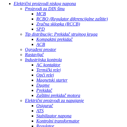
Električni proizvodi niskog napona
Proizvodi za DIN šinu
MCB
RCBO (Regulator diferencijalne zaštite)
Zračna sklopka (RCCB)
SPD
Tip distribucije: Prekidač strujnog kruga
Kompaktni prekidač
ACB
Ograđeni prostor
Rastavljač
Industrijska kontrola
AC kontaktor
Termički relej
Opći relej
Magnetski starter
Dugme
Prekidač
Zaštitni prekidač motora
Električni proizvodi za napajanje
Osigurač
ATS
Stabilizator napona
Kontrolni transformator
Regulator