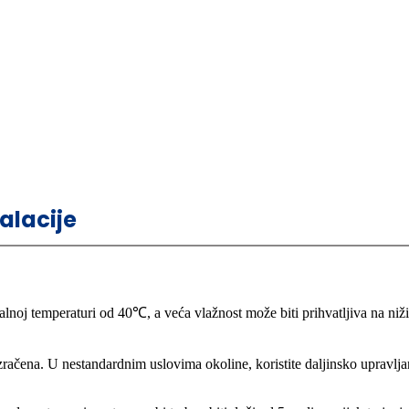
talacije
alnoj temperaturi od 40℃, a veća vlažnost može biti prihvatljiva na ni
čena. U nestandardnim uslovima okoline, koristite daljinsko upravljanje i