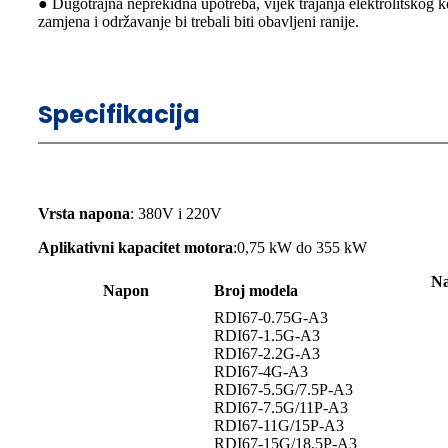
● Dugotrajna neprekidna upotreba, vijek trajanja elektrolitskog ko
zamjena i održavanje bi trebali biti obavljeni ranije.
Specifikacija
Vrsta napona
: 380V i 220V
Aplikativni kapacitet motora
:0,75 kW do 355 kW
Na
Napon
Broj modela
RDI67-0.75G-A3
RDI67-1.5G-A3
RDI67-2.2G-A3
RDI67-4G-A3
RDI67-5.5G/7.5P-A3
RDI67-7.5G/11P-A3
RDI67-11G/15P-A3
RDI67-15G/18.5P-A3