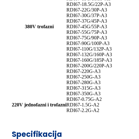
RDI67-18.5G/22P-A3
RDI67-22G/30P-A3
RDI67-30G/37P-A3
RDI67-37G/45P-A3
380V trofazni
RDI67-45G/55P-A3
RDI67-55G/75P-A3
RDI67-75G/90P-A3
RDI67-90G/100P-A3
RDI67-110G/132P-A3
RDI67-132G/160P-A3
RDI67-160G/185P-A3
RDI67-200G/220P-A3
RDI67-220G-A3
RDI67-250G-A3
RDI67-280G-A3
RDI67-315G-A3
RDI67-350G-A3
RDI67-0.75G-A2
220V jednofazni i trofazni
RDI67-1.5G-A2
RDI67-2.2G-A2
Specifikacija