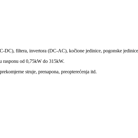
DC), filtera, invertora (DC-AC), kočione jedinice, pogonske jedinice, 
a u rasponu od 0,75kW do 315kW.
 prekomjerne struje, prenapona, preopterećenja itd.