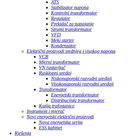
ATS
Stabilizator napona
Kontrolni transformator
Regulator
Prekidač za napajanje
Strujni transformator
VFD
Meki starter
Kondenzator
Električni proizvodi srednjeg i visokog napona
VCB
Mjerni transformator
VN rastavljač
Rasklopni uređaj
Niskonaponski razvodni uređaji
Visokonaponski razvodni uređaji
Transformator
Energetski transformator
Distribucijski transformator
Kutija trafostanice
Instrument i mjerač
Novi energetski električni proizvodi
Nova energetska serija
ESS kabinet
Rješenja