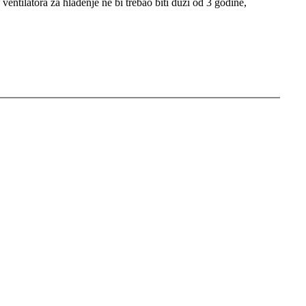
ventilatora za hlađenje ne bi trebao biti duži od 3 godine,