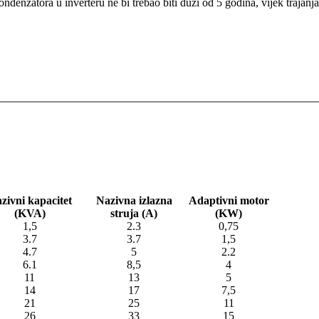
ndenzatora u inverteru ne bi trebao biti duži od 5 godina, vijek trajanja 
zivni kapacitet
Nazivna izlazna
Adaptivni motor
(KVA)
struja (A)
(KW)
1,5
2.3
0,75
3.7
3.7
1,5
4.7
5
2.2
6.1
8,5
4
11
13
5
14
17
7,5
21
25
11
26
33
15