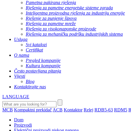
Pametna pakirana rješenja
Rješenja za pametne energetske sisteme zgrada
Inteligentna proizvodna rješenja za industriju energije
Rješenje za punjenje šipova
Rješenja za pametne mreže
Rješenja za visokonaponske proizvode
Rješenja za mehaničku podršku industrijskih sistema
Usluga
Svi katalozi
Certifikat
O nama
Pregled kompanije
Kultura kompanije
Često postavljana pitanja
Vijesti
Blog
Kontaktirajte nas
LANGUAGE
MCB
Kompaktni prekidač
ACB
Kontaktor
Relej
RDB5-63
RDM5
Dom
Proizvodi
Električni proizvodi niskog napona