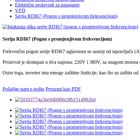
Električni proizvodi za napajanje
VFD
Serija RDI67 (Pogon s promjenjivom frekvencijom)
Serija RDI67 (Pogon s promjenjivom frekvencijom)
Frekvenčni pogon serije RDI67 uglavnom se sastoji od ispravljača (AC-
Proizvod je dostupan u dva napona: 220V i 380V, sa snagom motor
Osim toga, inverter ima mnoge zaštitne funkcije, kao što su zaštita od
Pošaljite nam e-poštu
Preuzmi kao PDF