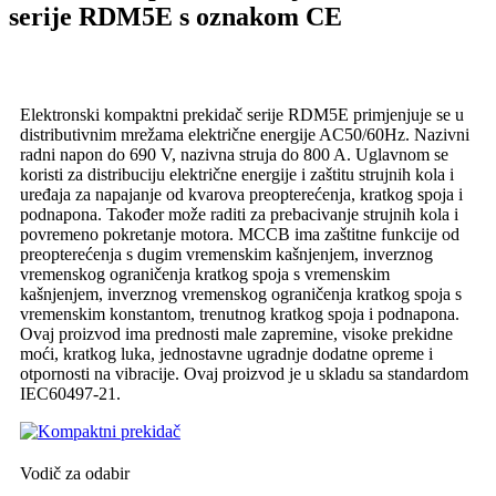
serije RDM5E s oznakom CE
Elektronski kompaktni prekidač serije RDM5E primjenjuje se u
distributivnim mrežama električne energije AC50/60Hz. Nazivni
radni napon do 690 V, nazivna struja do 800 A. Uglavnom se
koristi za distribuciju električne energije i zaštitu strujnih kola i
uređaja za napajanje od kvarova preopterećenja, kratkog spoja i
podnapona. Također može raditi za prebacivanje strujnih kola i
povremeno pokretanje motora. MCCB ima zaštitne funkcije od
preopterećenja s dugim vremenskim kašnjenjem, inverznog
vremenskog ograničenja kratkog spoja s vremenskim
kašnjenjem, inverznog vremenskog ograničenja kratkog spoja s
vremenskim konstantom, trenutnog kratkog spoja i podnapona.
Ovaj proizvod ima prednosti male zapremine, visoke prekidne
moći, kratkog luka, jednostavne ugradnje dodatne opreme i
otpornosti na vibracije. Ovaj proizvod je u skladu sa standardom
IEC60497-21.
Vodič za odabir