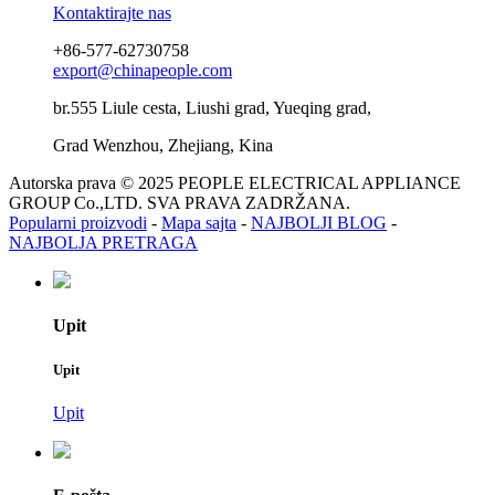
Kontaktirajte nas
+86-577-62730758
export@chinapeople.com
br.555 Liule cesta, Liushi grad, Yueqing grad,
Grad Wenzhou, Zhejiang, Kina
Autorska prava © 2025 PEOPLE ELECTRICAL APPLIANCE
GROUP Co.,LTD. SVA PRAVA ZADRŽANA.
Popularni proizvodi
-
Mapa sajta
-
NAJBOLJI BLOG
-
NAJBOLJA PRETRAGA
Upit
Upit
Upit