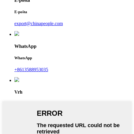
E-pošta
E-pošta
export@chinapeople.com
WhatsApp
WhatsApp
+8613588953035
Vrh