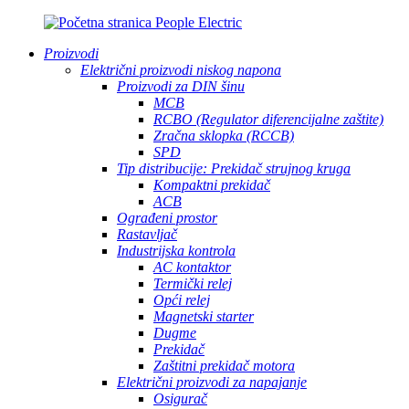
Proizvodi
Električni proizvodi niskog napona
Proizvodi za DIN šinu
MCB
RCBO (Regulator diferencijalne zaštite)
Zračna sklopka (RCCB)
SPD
Tip distribucije: Prekidač strujnog kruga
Kompaktni prekidač
ACB
Ograđeni prostor
Rastavljač
Industrijska kontrola
AC kontaktor
Termički relej
Opći relej
Magnetski starter
Dugme
Prekidač
Zaštitni prekidač motora
Električni proizvodi za napajanje
Osigurač