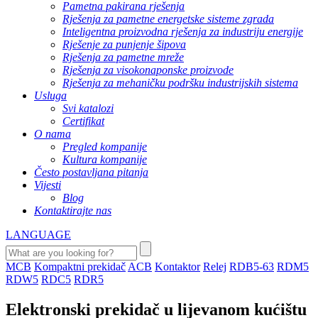
Pametna pakirana rješenja
Rješenja za pametne energetske sisteme zgrada
Inteligentna proizvodna rješenja za industriju energije
Rješenje za punjenje šipova
Rješenja za pametne mreže
Rješenja za visokonaponske proizvode
Rješenja za mehaničku podršku industrijskih sistema
Usluga
Svi katalozi
Certifikat
O nama
Pregled kompanije
Kultura kompanije
Često postavljana pitanja
Vijesti
Blog
Kontaktirajte nas
LANGUAGE
MCB
Kompaktni prekidač
ACB
Kontaktor
Relej
RDB5-63
RDM5
RDW5
RDC5
RDR5
Elektronski prekidač u lijevanom kućištu