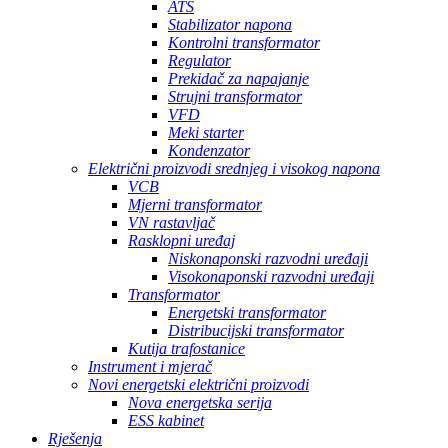
ATS
Stabilizator napona
Kontrolni transformator
Regulator
Prekidač za napajanje
Strujni transformator
VFD
Meki starter
Kondenzator
Električni proizvodi srednjeg i visokog napona
VCB
Mjerni transformator
VN rastavljač
Rasklopni uređaj
Niskonaponski razvodni uređaji
Visokonaponski razvodni uređaji
Transformator
Energetski transformator
Distribucijski transformator
Kutija trafostanice
Instrument i mjerač
Novi energetski električni proizvodi
Nova energetska serija
ESS kabinet
Rješenja