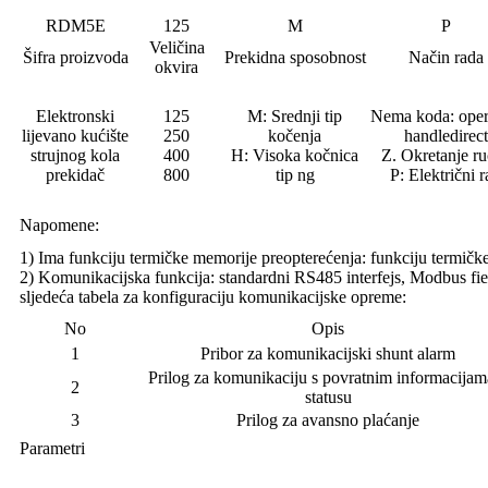
RDM5E
125
M
P
Veličina
Šifra proizvoda
Prekidna sposobnost
Način rada
okvira
Elektronski
125
M: Srednji tip
Nema koda: oper
lijevano kućište
250
kočenja
handledirect
strujnog kola
400
H: Visoka kočnica
Z. Okretanje r
prekidač
800
tip ng
P: Električni r
Napomene:
1) Ima funkciju termičke memorije preopterećenja: funkciju termičk
2) Komunikacijska funkcija: standardni RS485 interfejs, Modbus fi
sljedeća tabela za konfiguraciju komunikacijske opreme:
No
Opis
1
Pribor za komunikacijski shunt alarm
Prilog za komunikaciju s povratnim informacijam
2
statusu
3
Prilog za avansno plaćanje
Parametri