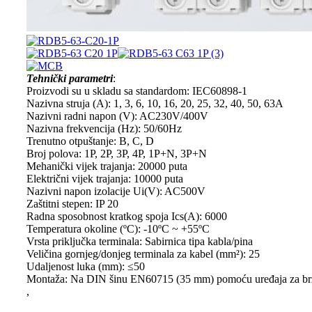
Tehnički parametri
:
Proizvodi su u skladu sa standardom: IEC60898-1
Nazivna struja (A): 1, 3, 6, 10, 16, 20, 25, 32, 40, 50, 63A
Nazivni radni napon (V): AC230V/400V
Nazivna frekvencija (Hz): 50/60Hz
Trenutno otpuštanje: B, C, D
Broj polova: 1P, 2P, 3P, 4P, 1P+N, 3P+N
Mehanički vijek trajanja: 20000 puta
Električni vijek trajanja: 10000 puta
Nazivni napon izolacije Ui(V): AC500V
Zaštitni stepen: IP 20
Radna sposobnost kratkog spoja Ics(A): 6000
Temperatura okoline (ºC): -10ºC ~ +55ºC
Vrsta priključka terminala: Sabirnica tipa kabla/pina
Veličina gornjeg/donjeg terminala za kabel (mm²): 25
Udaljenost luka (mm): ≤50
Montaža: Na DIN šinu EN60715 (35 mm) pomoću uređaja za b
,