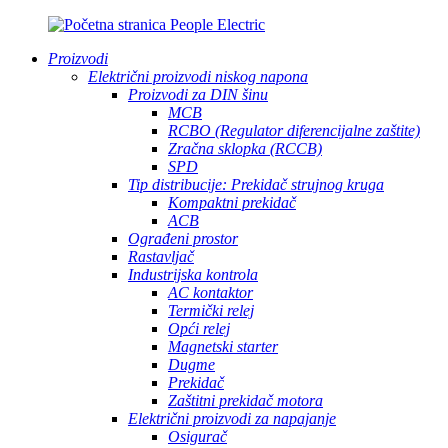
Proizvodi
Električni proizvodi niskog napona
Proizvodi za DIN šinu
MCB
RCBO (Regulator diferencijalne zaštite)
Zračna sklopka (RCCB)
SPD
Tip distribucije: Prekidač strujnog kruga
Kompaktni prekidač
ACB
Ograđeni prostor
Rastavljač
Industrijska kontrola
AC kontaktor
Termički relej
Opći relej
Magnetski starter
Dugme
Prekidač
Zaštitni prekidač motora
Električni proizvodi za napajanje
Osigurač