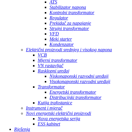
ATS
Stabilizator napona
Kontrolni transformator
Regulator
Prekidač za napajanje
Strujni transformator
VFD
Meki starter
Kondenzator
Električni proizvodi srednjeg i visokog napona
VCB
Mjerni transformator
VN rastavljač
Rasklopni uređaj
Niskonaponski razvodni uređaji
Visokonaponski razvodni uređaji
Transformator
Energetski transformator
Distribucijski transformator
Kutija trafostanice
Instrument i mjerač
Novi energetski električni proizvodi
Nova energetska serija
ESS kabinet
Rješenja