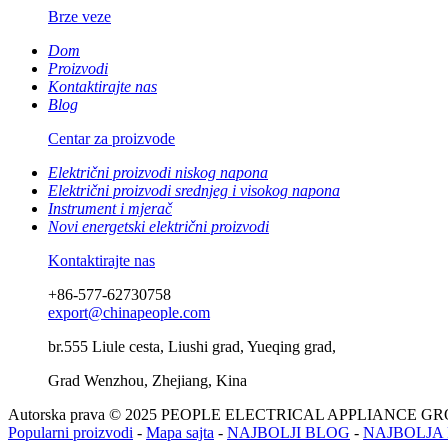
Brze veze
Dom
Proizvodi
Kontaktirajte nas
Blog
Centar za proizvode
Električni proizvodi niskog napona
Električni proizvodi srednjeg i visokog napona
Instrument i mjerač
Novi energetski električni proizvodi
Kontaktirajte nas
+86-577-62730758
export@chinapeople.com
br.555 Liule cesta, Liushi grad, Yueqing grad,
Grad Wenzhou, Zhejiang, Kina
Autorska prava © 2025 PEOPLE ELECTRICAL APPLIANCE G
Popularni proizvodi
-
Mapa sajta
-
NAJBOLJI BLOG
-
NAJBOLJA