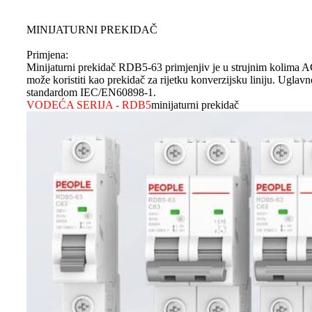
MINIJATURNI PREKIDAČ
Primjena:
Minijaturni prekidač RDB5-63 primjenjiv je u strujnim kolima AC
može koristiti kao prekidač za rijetku konverzijsku liniju. Uglavn
standardom IEC/EN60898-1.
VODEĆA SERIJA - RDB5
minijaturni prekidač