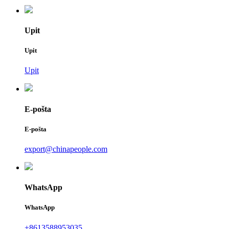
Upit
Upit
Upit
E-pošta
E-pošta
export@chinapeople.com
WhatsApp
WhatsApp
+8613588953035