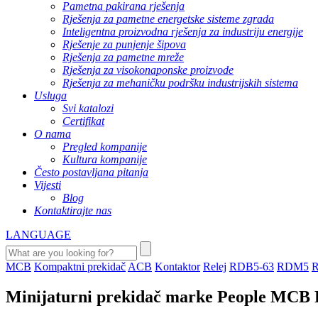
Pametna pakirana rješenja
Rješenja za pametne energetske sisteme zgrada
Inteligentna proizvodna rješenja za industriju energije
Rješenje za punjenje šipova
Rješenja za pametne mreže
Rješenja za visokonaponske proizvode
Rješenja za mehaničku podršku industrijskih sistema
Usluga
Svi katalozi
Certifikat
O nama
Pregled kompanije
Kultura kompanije
Često postavljana pitanja
Vijesti
Blog
Kontaktirajte nas
LANGUAGE
MCB
Kompaktni prekidač
ACB
Kontaktor
Relej
RDB5-63
RDM5
Minijaturni prekidač marke People MCB 